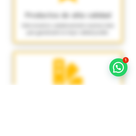
Productos de alta calidad
Seleccionamos cuidadosamente nuestras telas
para garantizarte la mejor calidad posible.
1

Amplia variedad
Ofrecemos una amplia gama de telas para
satisfacer todas tus necesidades.