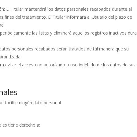
ión: El Titular mantendrá los datos personales recabados durante el
s fines del tratamiento. El Titular informará al Usuario del plazo de
ad.
á periódicamente las listas y eliminará aquellos registros inactivos dur
os datos personales recabados serán tratados de tal manera que su
garantizada.
ara evitar el acceso no autorizado o uso indebido de los datos de sus
nales
e facilite ningún dato personal.
ales tiene derecho a: