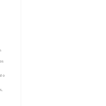
n
sos
ad o
s,