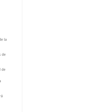
de la
s de
d de
a
rá