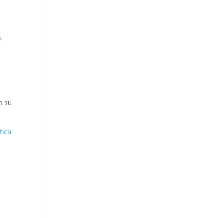
.
e
n su
tica