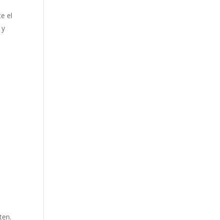
e el
 y
s
ten.