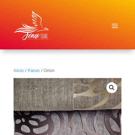
Inicio
/
Panas
/ Orion