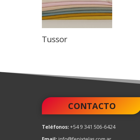
Tussor
CONTACTO
Teléfonos:
+54 9 341 506-6424
Email:
info@fenixtelas.com.ar